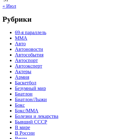
« Июл
Рубрики
69-я параллель
MMA
Авто
Автоновости
Автособытия
Автоспорт
Автоэксперт
Актеры
Армия
Баскетбол
Безумный мир
Биатлон
Биатлон/Лыжи
Бокс
Бокс/MMA
Болезни и лекарства
Бывший СССР
В мире
В России
Вещи