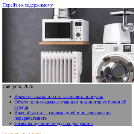
Перейти к содержимому
7 августа, 2026
Врачи рассказали о пользе пеших прогулок
Объем талии оказался главным индикатором болезней
сердца
Врач объяснила, сколько дней в неделю можно
перерабатывать
Названы лучшие продукты для ужина
Технология и Наука