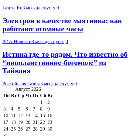
Газета.Ru
3 месяца спустя
0
Электрон в качестве маятника: как
работают атомные часы
РИА Новости
3 месяца спустя
0
Истина где-то рядом. Что известно об
“инопланетянине-богомоле” из
Тайваня
Российская Газета
3 месяца спустя
0
Август 2026
Пн
Вт
Ср
Чт
Пт
Сб
Вс
1
2
3
4
5
6
7
8
9
10
11
12
13
14
15
16
17
18
19
20
21
22
23
24
25
26
27
28
29
30
31