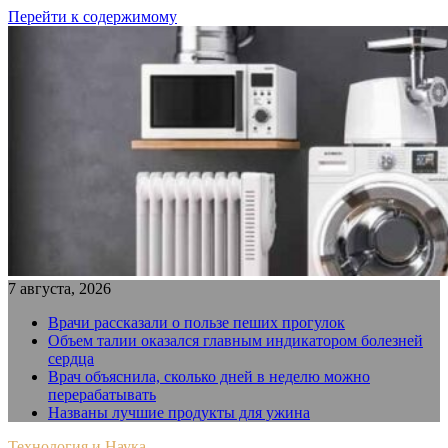
Перейти к содержимому
7 августа, 2026
Врачи рассказали о пользе пеших прогулок
Объем талии оказался главным индикатором болезней
сердца
Врач объяснила, сколько дней в неделю можно
перерабатывать
Названы лучшие продукты для ужина
Технология и Наука