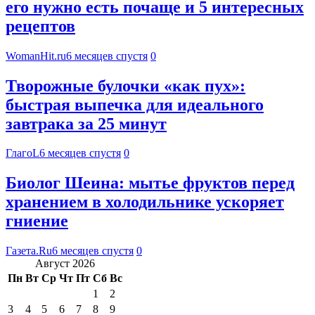
его нужно есть почаще и 5 интересных
рецептов
WomanHit.ru
6 месяцев спустя
0
Творожные булочки «как пух»:
быстрая выпечка для идеального
завтрака за 25 минут
ГлагоL
6 месяцев спустя
0
Биолог Шеина: мытье фруктов перед
хранением в холодильнике ускоряет
гниение
Газета.Ru
6 месяцев спустя
0
Август 2026
Пн
Вт
Ср
Чт
Пт
Сб
Вс
1
2
3
4
5
6
7
8
9