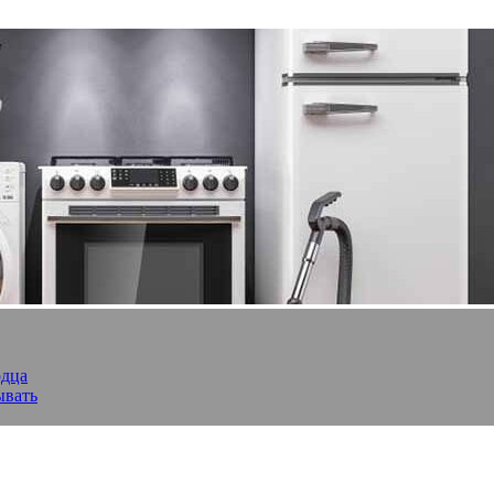
рдца
ывать