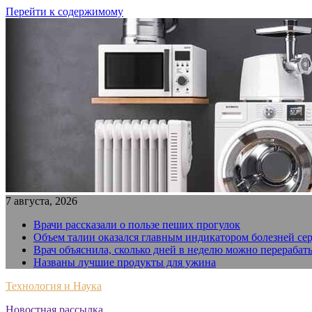
Перейти к содержимому
7 августа, 2026
Врачи рассказали о пользе пеших прогулок
Объем талии оказался главным индикатором болезней се
Врач объяснила, сколько дней в неделю можно перерабат
Названы лучшие продукты для ужина
Технология и Наука
Новостная рассылка