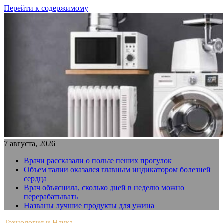
Перейти к содержимому
7 августа, 2026
Врачи рассказали о пользе пеших прогулок
Объем талии оказался главным индикатором болезней
сердца
Врач объяснила, сколько дней в неделю можно
перерабатывать
Названы лучшие продукты для ужина
Технология и Наука