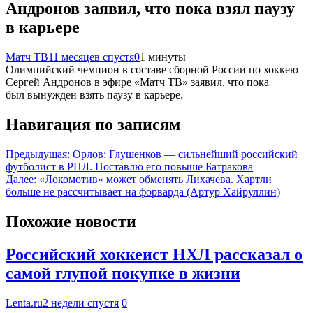
Андронов заявил, что пока взял паузу
в карьере
Матч ТВ
11 месяцев спустя
0
1 минуты
Олимпийский чемпион в составе сборной России по хоккею
Сергей Андронов в эфире «Матч ТВ» заявил, что пока
был вынужден взять паузу в карьере.
Навигация по записям
Предыдущая:
Орлов: Глушенков — сильнейший российский
футболист в РПЛ. Поставлю его повыше Батракова
Далее:
«Локомотив» может обменять Лихачева. Хартли
больше не рассчитывает на форварда (Артур Хайруллин)
Похожие новости
Российский хоккеист НХЛ рассказал о
самой глупой покупке в жизни
Lenta.ru
2 недели спустя
0