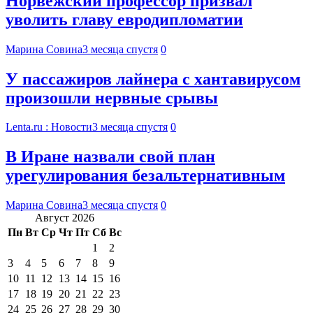
Норвежский профессор призвал
уволить главу евродипломатии
Марина Совина
3 месяца спустя
0
У пассажиров лайнера с хантавирусом
произошли нервные срывы
Lenta.ru : Новости
3 месяца спустя
0
В Иране назвали свой план
урегулирования безальтернативным
Марина Совина
3 месяца спустя
0
Август 2026
Пн
Вт
Ср
Чт
Пт
Сб
Вс
1
2
3
4
5
6
7
8
9
10
11
12
13
14
15
16
17
18
19
20
21
22
23
24
25
26
27
28
29
30