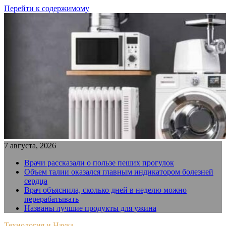
Перейти к содержимому
7 августа, 2026
Врачи рассказали о пользе пеших прогулок
Объем талии оказался главным индикатором болезней
сердца
Врач объяснила, сколько дней в неделю можно
перерабатывать
Названы лучшие продукты для ужина
Технология и Наука