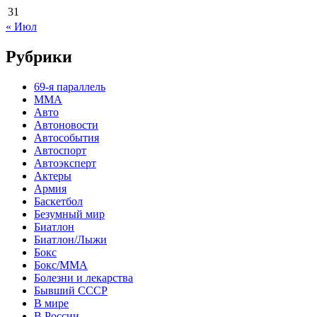
31
« Июл
Рубрики
69-я параллель
MMA
Авто
Автоновости
Автособытия
Автоспорт
Автоэксперт
Актеры
Армия
Баскетбол
Безумный мир
Биатлон
Биатлон/Лыжи
Бокс
Бокс/MMA
Болезни и лекарства
Бывший СССР
В мире
В России