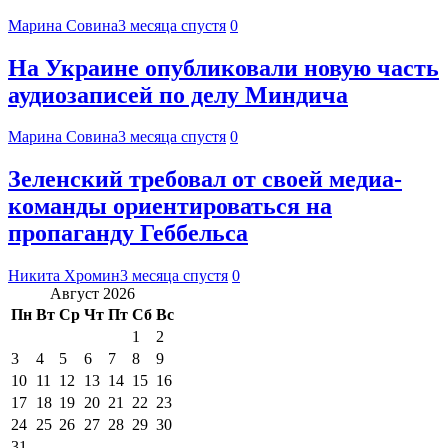
Марина Совина
3 месяца спустя
0
На Украине опубликовали новую часть
аудиозаписей по делу Миндича
Марина Совина
3 месяца спустя
0
Зеленский требовал от своей медиа-
команды ориентироваться на
пропаганду Геббельса
Никита Хромин
3 месяца спустя
0
Август 2026
Пн
Вт
Ср
Чт
Пт
Сб
Вс
1
2
3
4
5
6
7
8
9
10
11
12
13
14
15
16
17
18
19
20
21
22
23
24
25
26
27
28
29
30
31