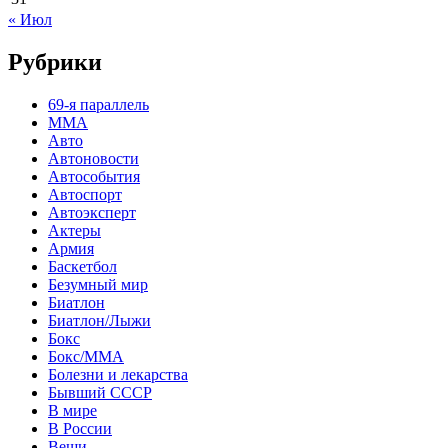
« Июл
Рубрики
69-я параллель
MMA
Авто
Автоновости
Автособытия
Автоспорт
Автоэксперт
Актеры
Армия
Баскетбол
Безумный мир
Биатлон
Биатлон/Лыжи
Бокс
Бокс/MMA
Болезни и лекарства
Бывший СССР
В мире
В России
Вещи