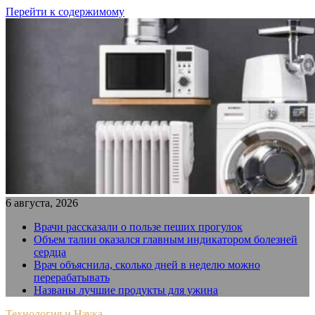
Перейти к содержимому
6 августа, 2026
Врачи рассказали о пользе пеших прогулок
Объем талии оказался главным индикатором болезней
сердца
Врач объяснила, сколько дней в неделю можно
перерабатывать
Названы лучшие продукты для ужина
Технология и Наука