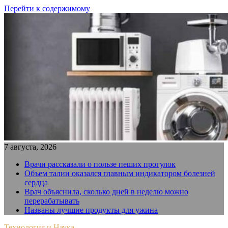
Перейти к содержимому
7 августа, 2026
Врачи рассказали о пользе пеших прогулок
Объем талии оказался главным индикатором болезней
сердца
Врач объяснила, сколько дней в неделю можно
перерабатывать
Названы лучшие продукты для ужина
Технология и Наука