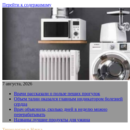
Перейти к содержимому
7 августа, 2026
Врачи рассказали о пользе пеших прогулок
Объем талии оказался главным индикатором болезней
сердца
Врач объяснила, сколько дней в неделю можно
перерабатывать
Названы лучшие продукты для ужина
Технология и Наука