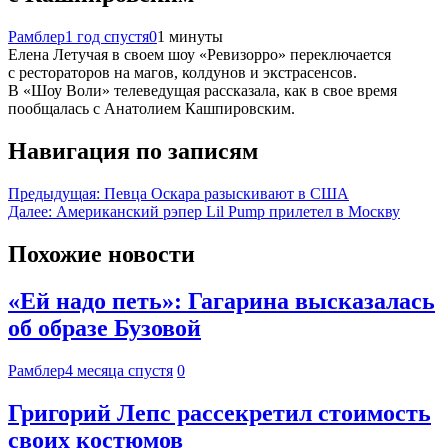
Рамблер
1 год спустя
0
1 минуты
Елена Летучая в своем шоу «Ревизорро» переключается
с рестораторов на магов, колдунов и экстрасенсов.
В «Шоу Воли» телеведущая рассказала, как в свое время
пообщалась с Анатолием Кашпировским.
Навигация по записям
Предыдущая:
Певца Оскара разыскивают в США
Далее:
Американский рэпер Lil Pump прилетел в Москву
Похожие новости
«Ей надо петь»: Гагарина высказалась
об образе Бузовой
Рамблер
4 месяца спустя
0
Григорий Лепс рассекретил стоимость
своих костюмов