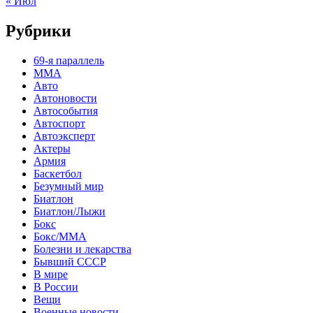
« Июл
Рубрики
69-я параллель
MMA
Авто
Автоновости
Автособытия
Автоспорт
Автоэксперт
Актеры
Армия
Баскетбол
Безумный мир
Биатлон
Биатлон/Лыжи
Бокс
Бокс/MMA
Болезни и лекарства
Бывший СССР
В мире
В России
Вещи
Военные новости