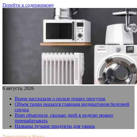
Перейти к содержимому
6 августа, 2026
Врачи рассказали о пользе пеших прогулок
Объем талии оказался главным индикатором болезней
сердца
Врач объяснила, сколько дней в неделю можно
перерабатывать
Названы лучшие продукты для ужина
Технология и Наука