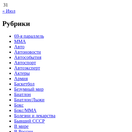
31
« Июл
Рубрики
69-я параллель
MMA
Авто
Автоновости
Автособытия
Автоспорт
Автоэксперт
Актеры
Армия
Баскетбол
Безумный мир
Биатлон
Биатлон/Лыжи
Бокс
Бокс/MMA
Болезни и лекарства
Бывший СССР
В мире
В России