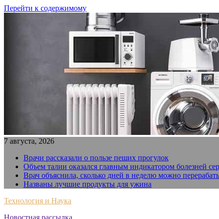
Перейти к содержимому
7 августа, 2026
Врачи рассказали о пользе пеших прогулок
Объем талии оказался главным индикатором болезней се
Врач объяснила, сколько дней в неделю можно перерабат
Названы лучшие продукты для ужина
Технология и Наука
Новостная рассылка