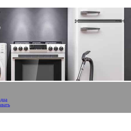
рдца
ывать