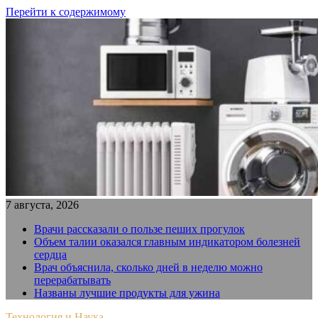
Перейти к содержимому
7 августа, 2026
Врачи рассказали о пользе пеших прогулок
Объем талии оказался главным индикатором болезней
сердца
Врач объяснила, сколько дней в неделю можно
перерабатывать
Названы лучшие продукты для ужина
Технология и Наука