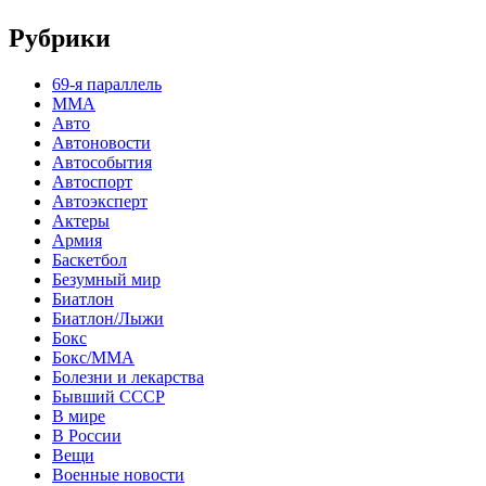
Рубрики
69-я параллель
MMA
Авто
Автоновости
Автособытия
Автоспорт
Автоэксперт
Актеры
Армия
Баскетбол
Безумный мир
Биатлон
Биатлон/Лыжи
Бокс
Бокс/MMA
Болезни и лекарства
Бывший СССР
В мире
В России
Вещи
Военные новости