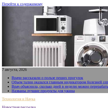
Перейти к содержимому
7 августа, 2026
Врачи рассказали о пользе пеших прогулок
Объем талии оказался главным индикатором болезней се
Врач объяснила, сколько дней в неделю можно перерабат
Названы лучшие продукты для ужина
Технология и Наука
Новостная рассылка