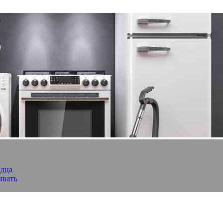
рдца
ывать