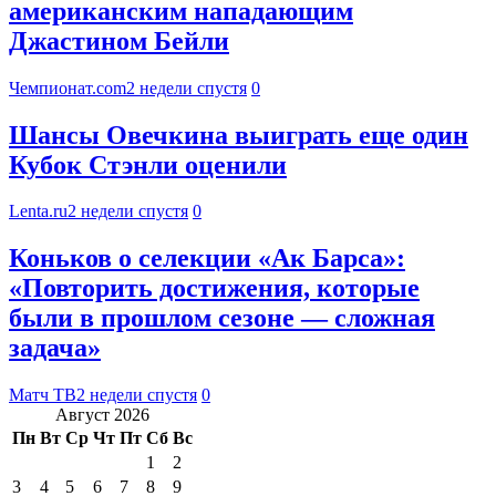
американским нападающим
Джастином Бейли
Чемпионат.com
2 недели спустя
0
Шансы Овечкина выиграть еще один
Кубок Стэнли оценили
Lenta.ru
2 недели спустя
0
Коньков о селекции «Ак Барса»:
«Повторить достижения, которые
были в прошлом сезоне — сложная
задача»
Матч ТВ
2 недели спустя
0
Август 2026
Пн
Вт
Ср
Чт
Пт
Сб
Вс
1
2
3
4
5
6
7
8
9