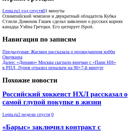
Lenta.ru
1 год спустя
0
1 минуты
Олимпийский чемпион и двукратный обладатель Кубка
Стэнли Доминик Гашек сделал заявление о русских корнях
канадца Уэйна Гретцки. Его цитирует iSport.
Навигация по записям
Предыдущая:
Жасмин рассказала о неожиданном хобби
Овечкина
Далее:
«Динамо» Москва сыграло вничью с «Пари НН»
в РПЛ, Лунев отразил пенальти на 90+7-й минуте
Похожие новости
Российский хоккеист НХЛ рассказал о
самой глупой покупке в жизни
Lenta.ru
2 недели спустя
0
«Барыс» заключил контракт с