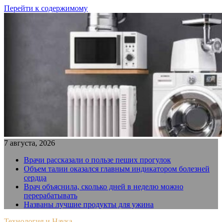
Перейти к содержимому
7 августа, 2026
Врачи рассказали о пользе пеших прогулок
Объем талии оказался главным индикатором болезней
сердца
Врач объяснила, сколько дней в неделю можно
перерабатывать
Названы лучшие продукты для ужина
Технология и Наука