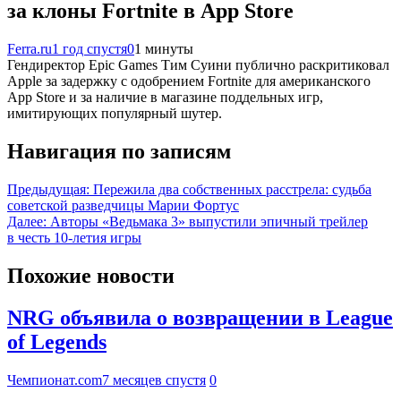
за клоны Fortnite в App Store
Ferra.ru
1 год спустя
0
1 минуты
Гендиректор Epic Games Тим Суини публично раскритиковал
Apple за задержку с одобрением Fortnite для американского
App Store и за наличие в магазине поддельных игр,
имитирующих популярный шутер.
Навигация по записям
Предыдущая:
Пережила два собственных расстрела: судьба
советской разведчицы Марии Фортус
Далее:
Авторы «Ведьмака 3» выпустили эпичный трейлер
в честь 10-летия игры
Похожие новости
NRG объявила о возвращении в League
of Legends
Чемпионат.com
7 месяцев спустя
0