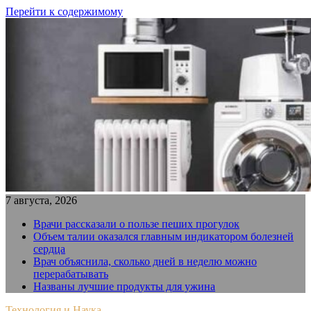
Перейти к содержимому
7 августа, 2026
Врачи рассказали о пользе пеших прогулок
Объем талии оказался главным индикатором болезней
сердца
Врач объяснила, сколько дней в неделю можно
перерабатывать
Названы лучшие продукты для ужина
Технология и Наука