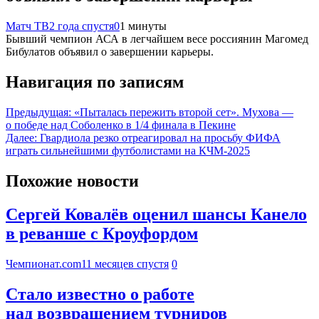
Матч ТВ
2 года спустя
0
1 минуты
Бывший чемпион АСА в легчайшем весе россиянин Магомед
Бибулатов объявил о завершении карьеры.
Навигация по записям
Предыдущая:
«Пыталась пережить второй сет». Мухова —
о победе над Соболенко в 1/4 финала в Пекине
Далее:
Гвардиола резко отреагировал на просьбу ФИФА
играть сильнейшими футболистами на КЧМ-2025
Похожие новости
Сергей Ковалёв оценил шансы Канело
в реванше с Кроуфордом
Чемпионат.com
11 месяцев спустя
0
Стало известно о работе
над возвращением турниров