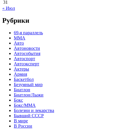
31
« Июл
Рубрики
69-я параллель
MMA
Авто
Автоновости
Автособытия
Автоспорт
Автоэксперт
Актеры
Армия
Баскетбол
Безумный мир
Биатлон
Биатлон/Лыжи
Бокс
Бокс/MMA
Болезни и лекарства
Бывший СССР
В мире
В России