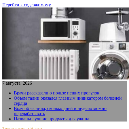
Перейти к содержимому
7 августа, 2026
Врачи рассказали о пользе пеших прогулок
Объем талии оказался главным индикатором болезней
сердца
Врач объяснила, сколько дней в неделю можно
перерабатывать
Названы лучшие продукты для ужина
Технология и Наука