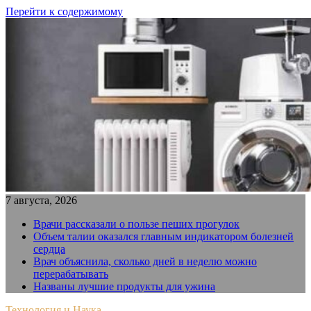
Перейти к содержимому
7 августа, 2026
Врачи рассказали о пользе пеших прогулок
Объем талии оказался главным индикатором болезней
сердца
Врач объяснила, сколько дней в неделю можно
перерабатывать
Названы лучшие продукты для ужина
Технология и Наука