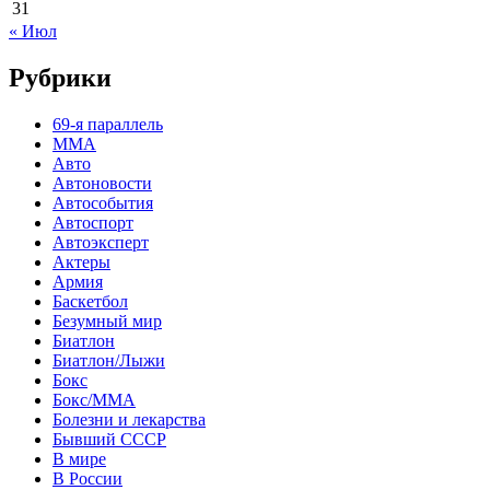
31
« Июл
Рубрики
69-я параллель
MMA
Авто
Автоновости
Автособытия
Автоспорт
Автоэксперт
Актеры
Армия
Баскетбол
Безумный мир
Биатлон
Биатлон/Лыжи
Бокс
Бокс/MMA
Болезни и лекарства
Бывший СССР
В мире
В России