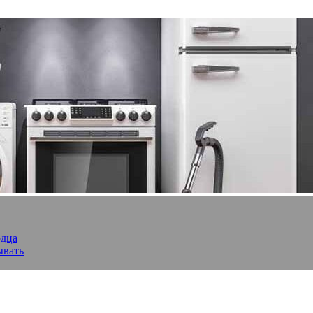
рдца
ывать