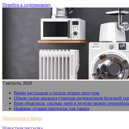
Перейти к содержимому
7 августа, 2026
Врачи рассказали о пользе пеших прогулок
Объем талии оказался главным индикатором болезней се
Врач объяснила, сколько дней в неделю можно перерабат
Названы лучшие продукты для ужина
Технология и Наука
Новостная рассылка