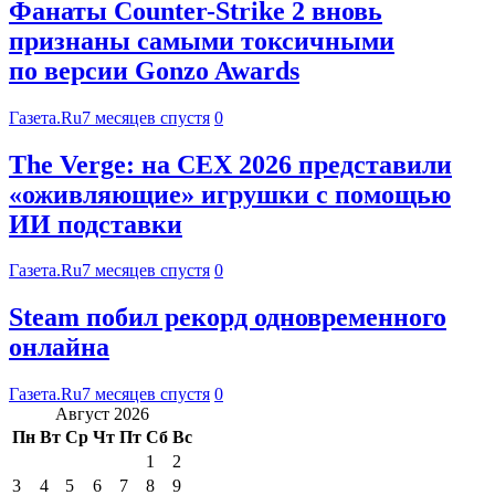
Фанаты Counter-Strike 2 вновь
признаны самыми токсичными
по версии Gonzo Awards
Газета.Ru
7 месяцев спустя
0
The Verge: на CEX 2026 представили
«оживляющие» игрушки с помощью
ИИ подставки
Газета.Ru
7 месяцев спустя
0
Steam побил рекорд одновременного
онлайна
Газета.Ru
7 месяцев спустя
0
Август 2026
Пн
Вт
Ср
Чт
Пт
Сб
Вс
1
2
3
4
5
6
7
8
9