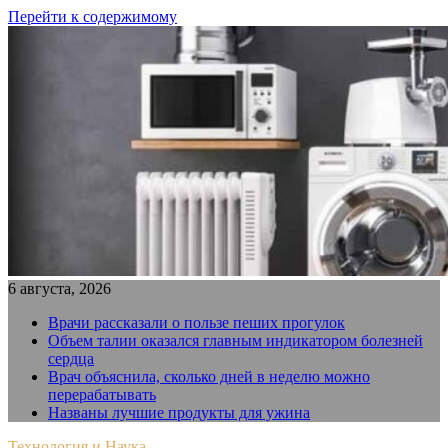
Перейти к содержимому
6 августа, 2026
Врачи рассказали о пользе пеших прогулок
Объем талии оказался главным индикатором болезней
сердца
Врач объяснила, сколько дней в неделю можно
перерабатывать
Названы лучшие продукты для ужина
Технология и Наука