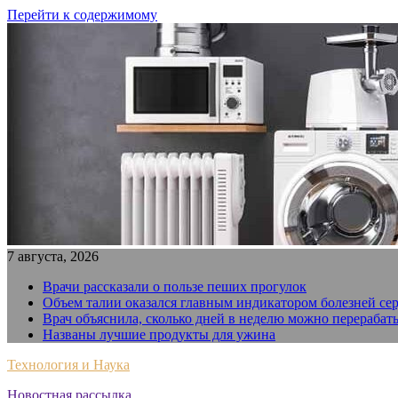
Перейти к содержимому
7 августа, 2026
Врачи рассказали о пользе пеших прогулок
Объем талии оказался главным индикатором болезней се
Врач объяснила, сколько дней в неделю можно перерабат
Названы лучшие продукты для ужина
Технология и Наука
Новостная рассылка