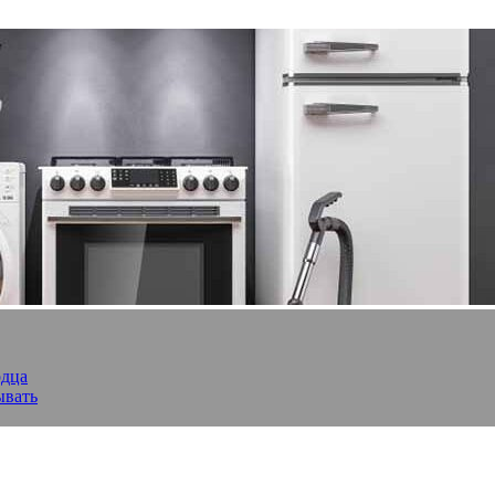
рдца
ывать