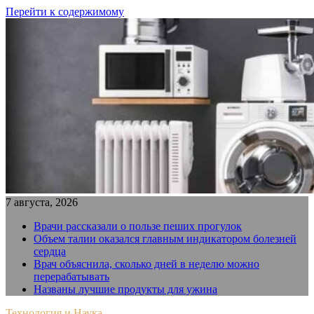
Перейти к содержимому
7 августа, 2026
Врачи рассказали о пользе пеших прогулок
Объем талии оказался главным индикатором болезней
сердца
Врач объяснила, сколько дней в неделю можно
перерабатывать
Названы лучшие продукты для ужина
Технология и Наука