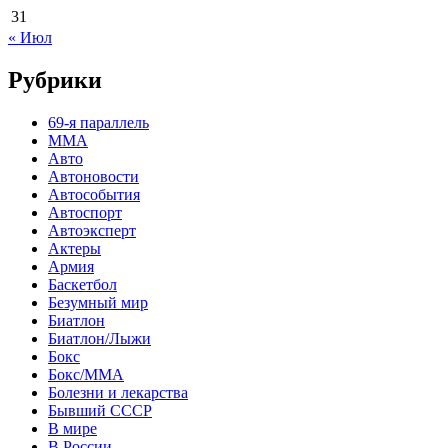
31
« Июл
Рубрики
69-я параллель
MMA
Авто
Автоновости
Автособытия
Автоспорт
Автоэксперт
Актеры
Армия
Баскетбол
Безумный мир
Биатлон
Биатлон/Лыжи
Бокс
Бокс/MMA
Болезни и лекарства
Бывший СССР
В мире
В России