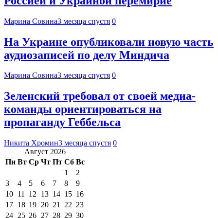
Россией и Украиной перемирие
Марина Совина
3 месяца спустя
0
На Украине опубликовали новую часть
аудиозаписей по делу Миндича
Марина Совина
3 месяца спустя
0
Зеленский требовал от своей медиа-
команды ориентироваться на
пропаганду Геббельса
Никита Хромин
3 месяца спустя
0
Август 2026
Пн
Вт
Ср
Чт
Пт
Сб
Вс
1
2
3
4
5
6
7
8
9
10
11
12
13
14
15
16
17
18
19
20
21
22
23
24
25
26
27
28
29
30